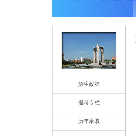
1
2
3
4
5
招生政策
报考专栏
历年录取